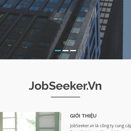
JobSeeker.vn
GIỚI THIỆU
JobSeeker.vn là công ty cung cấ