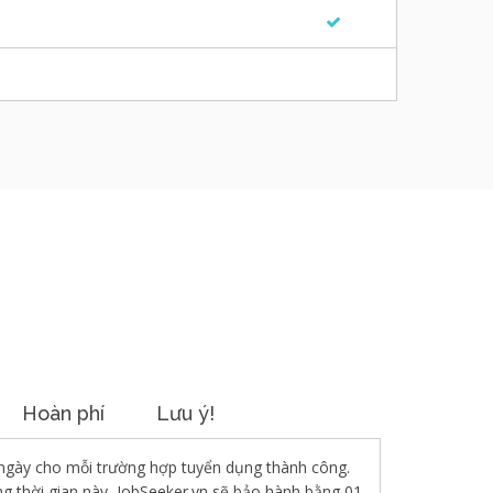
Hoàn phí
Lưu ý!
ngày cho mỗi trường hợp tuyển dụng thành công.
ng thời gian này, JobSeeker.vn sẽ bảo hành bằng 01