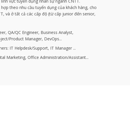
 lĩnh vực tuyển dụng nhân sự ngành CNTT.
ù hợp theo nhu cầu tuyển dụng của khách hàng, cho
T, và ở tất cả các cấp độ (từ cấp junior đến senior,
eer, QA/QC Engineer, Business Analyst,
roject/Product Manager, DevOps...
rs: IT Helpdesk/Support, IT Manager ...
al Marketing, Office Administration/Assistant...