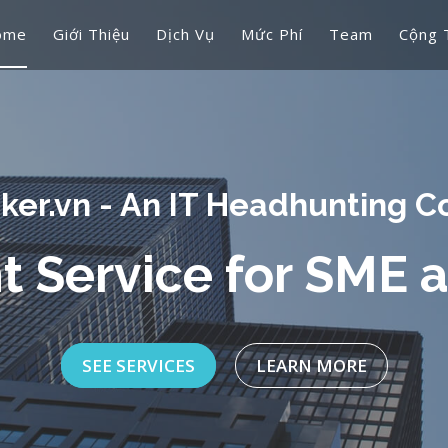
ome
Giới Thiệu
Dịch Vụ
Mức Phí
Team
Cộng 
JobSeekers.vn
 IT recruiting webs
SEE SERVICES
LEARN MORE