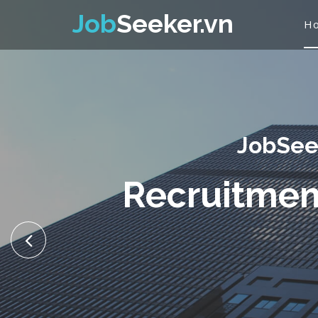
Job
Seeker.vn
H
An