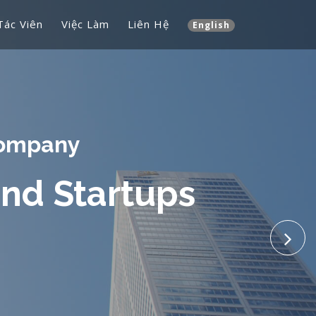
Tác Viên
Việc Làm
Liên Hệ
English
ite